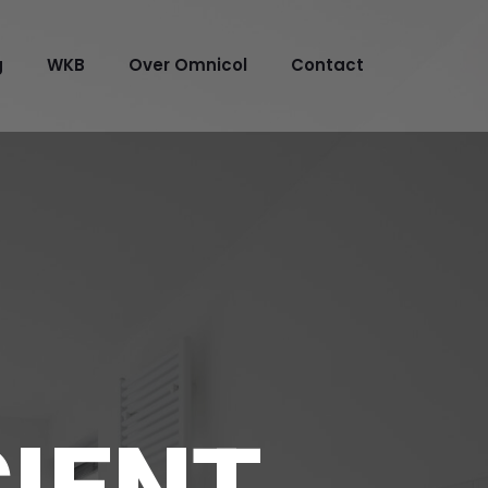
g
WKB
Over Omnicol
Contact