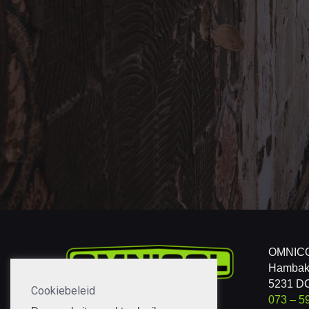
OMNIC
Hambak
5231 DC
Cookiebeleid
073 – 5