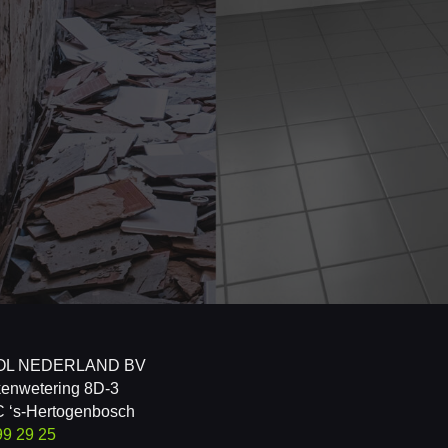
OL NEDERLAND BV
enwetering 8D-3
 ‘s-Hertogenbosch
99 29 25